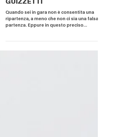
4 giu 2020
Tempo di lettura: 3 min
LA RIPARTENZA DI LINDA
GUIZZETTI
Quando sei in gara non è consentita una
ripartenza, a meno che non ci sia una falsa
partenza. Eppure in questo preciso
momento storico...