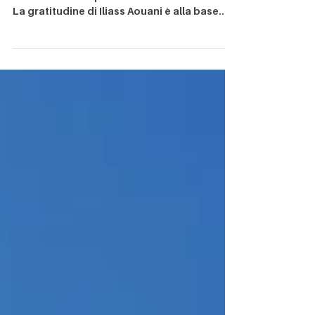
Bisogna sempre essere grati per quello che
si ha e le infinite possibilità che la vita offre
La gratitudine di Iliass Aouani è alla base...