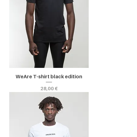
WeAre T-shirt black edition
Prezzo
28,00 €