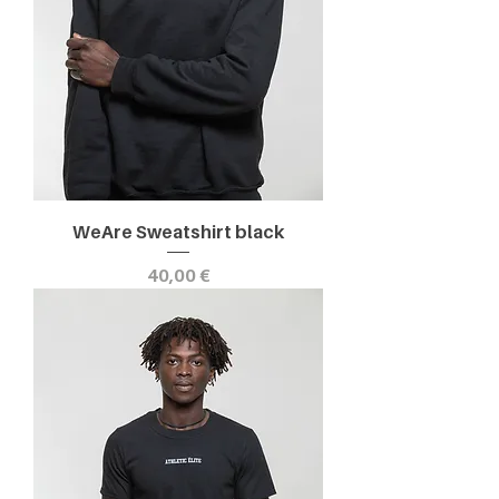
WeAre Sweatshirt black
Prezzo
40,00 €