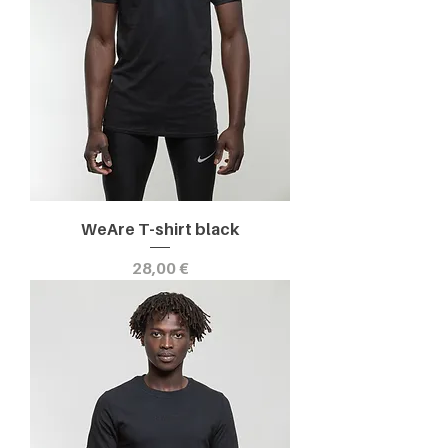
WeAre T-shirt black
Prezzo
28,00 €