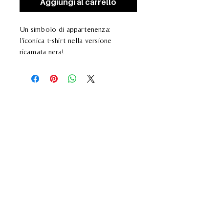
Aggiungi al carrello
Un simbolo di appartenenza:
l'iconica t-shirt nella versione
ricamata nera!
100% cotone
Grammatura: 153 g/m²
Prodotti simili