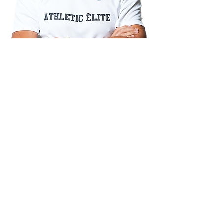
Walter Monti
Sprint & Jump U18 - Coach
Specialista dei Salti in estensione
e responsabile del gruppo Allievi
Read More