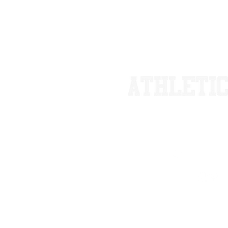
Via Rogoredo 41
info@athleti
+39 328 3