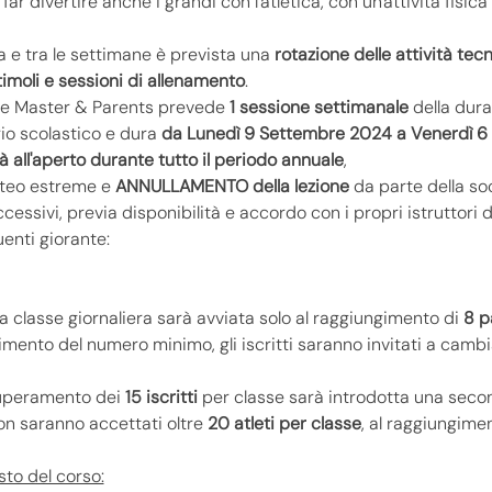
far divertire anche i grandi con l'atletica, con un'attività fisica
a e tra le settimane è prevista una
 rotazione delle attività tec
imoli e sessioni di allenamento
.
le Master & Parents prevede 
1 sessione settimanale
 della dura
rio scolastico e dura 
da
Lunedì 9 Settembre 2024 a
Venerdì 6
tà all'aperto durante tutto il periodo annuale
,
eteo estreme e
 ANNULLAMENTO della lezione 
da parte della soc
ccessivi, previa disponibilità e accordo con i propri istruttori d
uenti giorante:
 classe giornaliera sarà avviata solo al raggiungimento di 
8 p
mento del numero minimo, gli iscritti saranno invitati a camb
superamento dei 
15 iscritti
 per classe sarà introdotta una secon
on saranno accettati oltre 
20 atleti per classe
, al raggiungime
sto del corso: