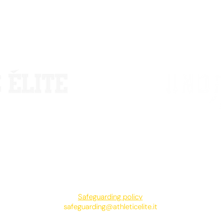
, Milano
Via Caviaga 4
celite.it
info
323274
+3
Safeguarding policy
safeguarding@athleticelite.it