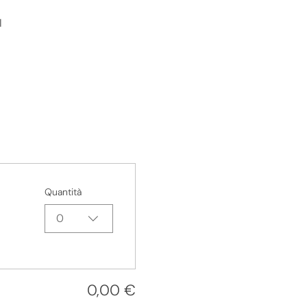
I
Quantità
0
0,00 €