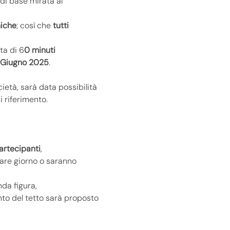
 di base mirata al 
niche
; così che 
tutti 
ta di 6
0 minuti
 Giugno 2025
.
ietà, sarà data possibilità 
i riferimento.
artecipanti
,
iare giorno o saranno 
da figura,
nto del tetto sarà proposto 