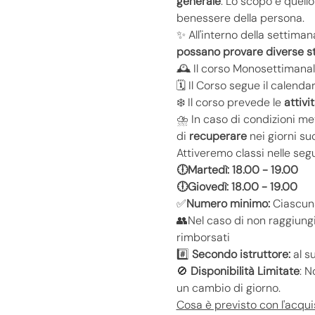
generale
. Lo scopo è quello 
benessere della persona.
✨ All'interno della settiman
possano provare diverse st
🕰️ Il corso Monosettimana
🗓️ Il Corso segue il calenda
❄️ Il corso prevede le 
attivi
⛈️ In caso di condizioni m
di 
recuperare
 nei giorni su
Attiveremo classi nelle seg
🕕Martedì: 18.00 - 19.00
🕕Giovedì: 18.00 - 19.00
✅
Numero minimo:
 Ciascuna
👥Nel caso di non raggiungi
rimborsati
#️⃣ 
Secondo istruttore:
 al 
🚫 
Disponibilità Limitate
: N
un cambio di giorno.
Cosa è previsto con l'acqui