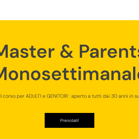
AEXPERIENCE
AE MEETING
UN
Master & Parent
Monosettimanal
Il corso per ADULTI e GENITORI : aperto a tutti dai 30 anni in s
Prenotati!