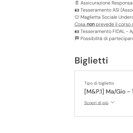
📄 Assicurazione Responsabi
🪪 Tesseramento ASI (Associ
👕 Maglietta Sociale Unde
Cosa 
non
 prevede il corso
🪪 Tesseramento FIDAL - Ag
🏁 Possibilità di partecipar
Biglietti
Tipo di biglietto
[M&P.1] Ma/Gio -
Scopri di più