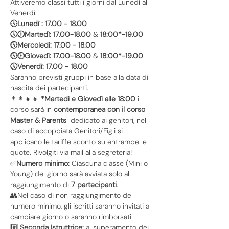
Attiveremo classi tutti i giorni dal Lunedì al 
Venerdì:
🕔Lunedì : 17.00 - 18.00
🕔🕕Martedì: 17.00-18.00
 & 
18:00*-19.00
🕔Mercoledì: 17.00 - 18.00
🕔🕕Giovedì: 17.00-18.00
 & 
18:00*-19.00
🕔Venerdì: 17.00 - 18.00
Saranno previsti gruppi in base alla data di 
nascita dei partecipanti.
👨‍👩‍👧‍👦 
*Martedì e Giovedì alle 18:00
 il 
corso sarà in 
contemporanea con il corso 
Master & Parents
  dedicato ai genitori, nel 
caso di accoppiata Genitori/Figli si 
applicano le tariffe sconto su entrambe le 
quote. Rivolgiti via mail alla segreteria!
✅
Numero minimo:
 Ciascuna classe (Mini o 
Young) del giorno sarà avviata solo al 
raggiungimento di 
7 partecipanti
.
👥Nel caso di non raggiungimento del 
numero minimo, gli iscritti saranno invitati a 
cambiare giorno o saranno rimborsati
#️⃣ 
Seconda Istruttrice:
 al superamento dei 