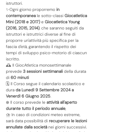
istruttori.
✨Ogni giorno proporremo 
in 
contemporanea
 le sotto-classi 
Giocatletica 
Mini (2018 e 2017)
 e 
Giocatletica Young 
(2016, 2015, 2014)
, che saranno seguiti da 
istruttori e istruttrici diverse al fine di 
proporre un'attività più specifica per la 
fascia d'età, garantendo il rispetto dei 
tempi di sviluppo psico-motorio di ciascun 
iscritto.
🕰️ Il GiocAtletica monosettimanale 
prevede
 3 sessioni settimanali 
della durata 
di 
60 minuti
🗓️ Il Corso segue il calendario scolastico e 
dura 
da
Lunedì 9 Settembre 2024 a
Venerdì 6 Giugno 2025
.
❄️ Il corso prevede le 
attività all'aperto 
durante tutto il periodo annuale
,
⛈️ In caso di condizioni meteo estreme, 
sarà data possibilità di 
recuperare le lezioni 
annullate dalla società
 nei giorni successivi.