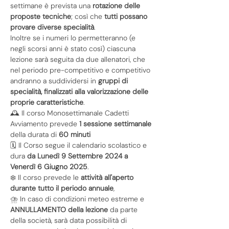
settimane è prevista una
 rotazione delle 
proposte tecniche
; così che 
tutti possano 
provare diverse specialità
.
Inoltre se i numeri lo permetteranno (e 
negli scorsi anni è stato così) ciascuna 
lezione sarà seguita da due allenatori, che 
nel periodo pre-competitivo e competitivo 
andranno a suddividersi in 
gruppi di 
specialità, finalizzati alla valorizzazione delle 
proprie caratteristiche
.
🕰️ Il corso Monosettimanale Cadetti 
Avviamento prevede 
1 sessione settimanale
della durata di 
60 minuti
🗓️ Il Corso segue il calendario scolastico e 
dura 
da
Lunedì 9 Settembre 2024 a
Venerdì 6 Giugno 2025
.
❄️ Il corso prevede le 
attività all'aperto 
durante tutto il periodo annuale
,
⛈️ In caso di condizioni meteo estreme e
ANNULLAMENTO della lezione 
da parte 
della società, sarà data possibilità di 