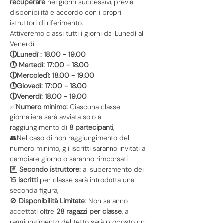
recuperare
 nei giorni successivi, previa 
disponibilità e accordo con i propri 
istruttori di riferimento.
Attiveremo classi tutti i giorni dal Lunedì al 
Venerdì:
🕕Lunedì : 18.00 - 19.00
🕔 Martedì: 17:00 - 18.00
🕕Mercoledì: 18.00 - 19.00
🕔Giovedì: 17:00 - 18.00
🕕Venerdì: 18.00 - 19.00
✅
Numero minimo:
 Ciascuna classe 
giornaliera sarà avviata solo al 
raggiungimento di 
8 partecipanti
,
👥Nel caso di non raggiungimento del 
numero minimo, gli iscritti saranno invitati a 
cambiare giorno o saranno rimborsati
#️⃣ 
Secondo istruttore:
 al superamento dei 
15 iscritti
 per classe sarà introdotta una 
seconda figura,
🚫 
Disponibilità Limitate
: Non saranno 
accettati oltre 
28 ragazzi per classe
, al 
raggiungimento del tetto sarà proposto un 