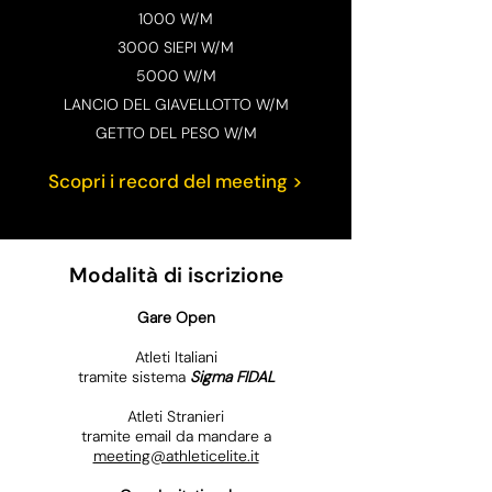
1000 W/M
3000 SIEPI W/M
5000 W/M
LANCIO DEL GIAVELLOTTO W/M
GETTO DEL PESO W/M
Scopri i record del meeting >
Modalità di iscrizione
Gare Open
Atleti Italiani
tramite sistema
Sigma FIDAL
Atleti Stranieri
tramite email da mandare a
meeting@athleticelite.it